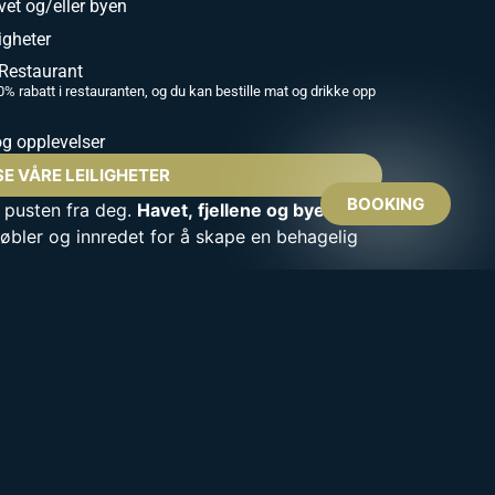
avet og/eller byen
igheter
 Restaurant
% rabatt i restauranten, og du kan bestille mat og drikke opp
 og opplevelser
SE VÅRE LEILIGHETER
BOOKING
r pusten fra deg.
Havet, fjellene og byen
. Alle
møbler og innredet for å skape en behagelig
 perfekte utganspunktet for din Lofoten-
e nordlyset?
På fine høst- og vinterkvelder
ien direkte fra balkongen til leiligheten.