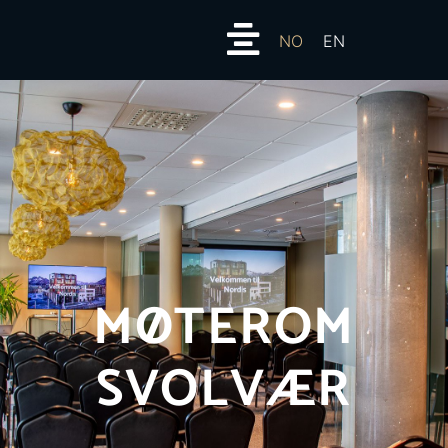
NO
EN
MØTEROM
SVOLVÆR